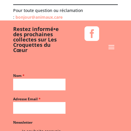
Pour toute question ou réclamation
:
bonjour@animaux.care
Restez informé•e

des prochaines
collectes sur Les
Croquettes du
Cœur
Nom
*
Adresse Email
*
Newsletter